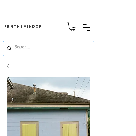
frmthemindof.